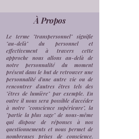
À Propos
Le terme "transpersonnel" signifie
"au-delà" du personnel et
effectivement à travers cette
approche nous allons au-delà de
notre personnalité du moment
présent dans le but de retrouver une
personnalité d'une autre vie ou de
rencontrer d'autres êtres tels des
"êtres de lumière" par exemple. En
outre il nous sera possible d'accéder
à notre "conscience supérieure", la
"partie la plus sage" de nous-même
qui dispose de réponses à nos
questionnements et nous permet de
nombreuses prises de conscience.