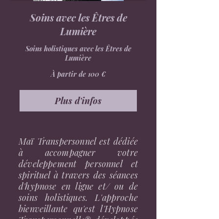
Soins avec les Êtres de
Lumière
Soins holistiques avec les Êtres de
Lumière
À
À partir de 100 €
partir
de
100
euros
Plus d'infos
Maï Transpersonnel est dédiée
à accompagner votre
déveleppement personnel et
spirituel à travers des séances
d'hypnose en ligne et/ ou de
soins holistiques. L'approche
bienveillante qu'est l'Hypnose