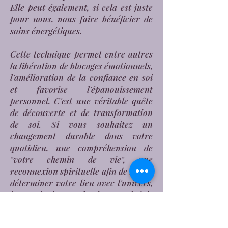
Elle peut également, si cela est juste
pour nous, nous faire bénéficier de
soins énergétiques.
Cette technique permet entre autres
la libération de blocages émotionnels,
l'amélioration de la confiance en soi
et favorise l'épanouissement
personnel. C'est une véritable quête
de découverte et de transformation
de soi. Si vous souhaitez un
changement durable dans votre
quotidien, une compréhension de
"votre chemin de vie", une
reconnexion spirituelle afin de mieux
déterminer votre lien avec l'univers,
je vous invite avec la plus grande joie
à tenter l'expérience.