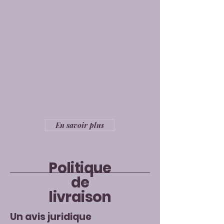
Maï
Transpersonnel
Praticienne en
Hypnose et Soignant
du Coeur Holistique
En savoir plus
Politique
de
livraison
Un avis juridique