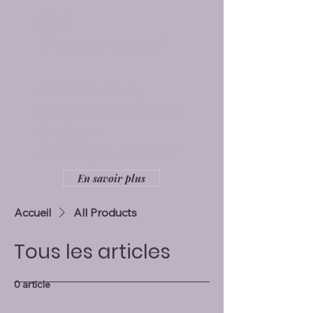
Maï
Transpersonnel
Praticienne en
Hypnose et Soignant
du Coeur
Holistique, Auteure
En savoir plus
Accueil
All Products
Tous les articles
0 article