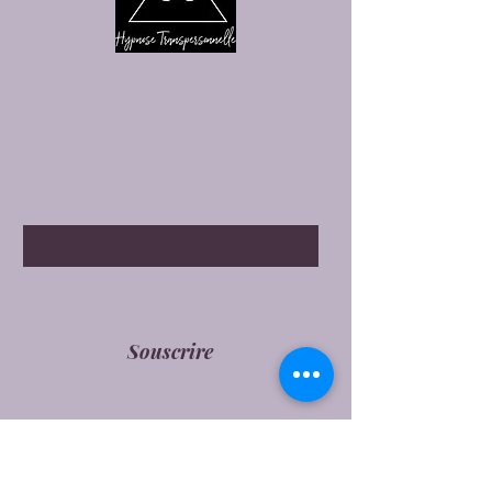
Restez Connecté avec Maï
Transpersonnel
Email
*
Oui, je m'inscris à la news 
letter
*
Souscrire
Maïlys HARDY